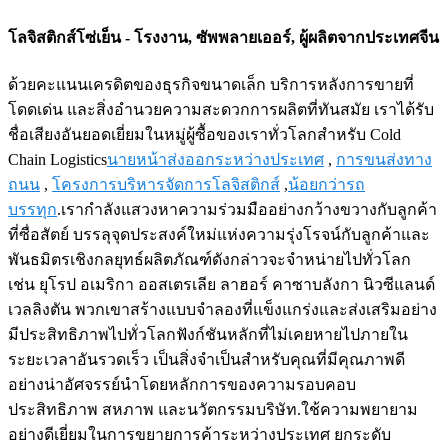
โลจิสติกส์โซ่เย็น - โรงงาน, ซัพพลายเออร์, ผู้ผลิตจากประเทศจีน
ด้วยคะแนนเครดิตของธุรกิจขนาดเล็ก บริการหลังการขายที่
โดดเด่น และสิ่งอำนวยความสะดวกการผลิตที่ทันสมัย ​​เราได้รับ
ชื่อเสียงอันยอดเยี่ยมในหมู่ผู้ซื้อของเราทั่วโลกสำหรับ Cold
Chain Logistics
นายหน้าส่งออกระหว่างประเทศ
,
การขนส่งทาง
ถนน
,
โครงการบริหารจัดการโลจิสติกส์
,
น้อยกว่ารถ
บรรทุก
.เรากำลังแสวงหาความร่วมมืออย่างกว้างขวางกับลูกค้า
ที่ซื่อสัตย์ บรรลุจุดประสงค์ใหม่แห่งความรุ่งโรจน์กับลูกค้าและ
พันธมิตรเชิงกลยุทธ์ผลิตภัณฑ์ดังกล่าวจะจำหน่ายไปทั่วโลก
เช่น ยุโรป อเมริกา ออสเตรเลีย ลาฮอร์ คาซาบลังกา นิวซีแลนด์
เวลลิงตัน พวกเขาสร้างแบบจำลองที่แข็งแกร่งและส่งเสริมอย่าง
มีประสิทธิภาพไปทั่วโลกฟังก์ชันหลักที่ไม่เคยหายไปภายใน
ระยะเวลาอันรวดเร็ว เป็นสิ่งจำเป็นสำหรับคุณที่มีคุณภาพดี
อย่างน่าอัศจรรย์นำโดยหลักการของความรอบคอบ
ประสิทธิภาพ สหภาพ และนวัตกรรมบริษัท.ใช้ความพยายาม
อย่างดีเยี่ยมในการขยายการค้าระหว่างประเทศ ยกระดับ