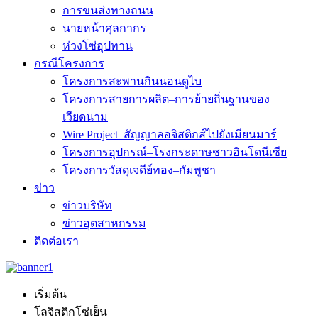
การขนส่งทางถนน
นายหน้าศุลกากร
ห่วงโซ่อุปทาน
กรณีโครงการ
โครงการสะพานกินนอนดูไบ
โครงการสายการผลิต–การย้ายถิ่นฐานของ
เวียดนาม
Wire Project–สัญญาลอจิสติกส์ไปยังเมียนมาร์
โครงการอุปกรณ์–โรงกระดาษชาวอินโดนีเซีย
โครงการวัสดุเจดีย์ทอง–กัมพูชา
ข่าว
ข่าวบริษัท
ข่าวอุตสาหกรรม
ติดต่อเรา
เริ่มต้น
โลจิสติกโซ่เย็น